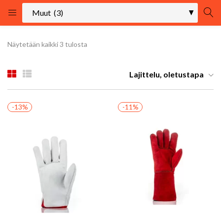
KIRJAUDU
REKISTÖRÖIDY
Näytetään kaikki 3 tulosta
Kirjaudu sisään käyttäjätunnuksella ja salasanalla.
Lajittelu, oletustapa
-13%
-11%
Muista minut
Kirjaudu
Uhditko salasanasi?