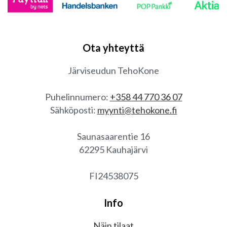
Ota yhteyttä
Järviseudun TehoKone
Puhelinnumero:
+358 44 770 36 07
Sähköposti:
myynti@tehokone.fi
Saunasaarentie 16
62295 Kauhajärvi
FI24538075
Info
Näin tilaat