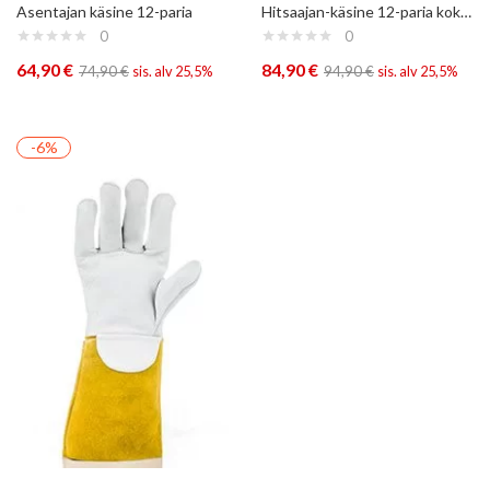
Asentajan käsine 12-paria
Hitsaajan-käsine 12-paria koko10
0
0
64,90
€
84,90
€
74,90
€
sis. alv 25,5%
94,90
€
sis. alv 25,5%
-6%