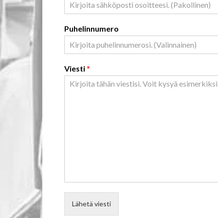
s
t
Puhelinnumero
Viesti
*
Lähetä viesti