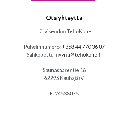
Ota yhteyttä
Järviseudun TehoKone
Puhelinnumero:
+358 44 770 36 07
Sähköposti:
myynti@tehokone.fi
Saunasaarentie 16
62295 Kauhajärvi
FI24538075