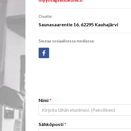
Osoite:
Saunasaarentie 16, 62295 Kauhajärvi
Seuraa sosiaalisessa mediassa:
Nimi
*
F
i
Sähköposti
*
r