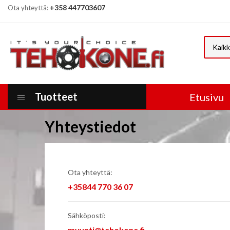
+358 447703607
Ota yhteyttä:
Kaikk
Tuotteet
Etusivu
Yhteystiedot
Ota yhteyttä:
+35844 770 36 07
Sähköposti:
myynti@tehokone.fi