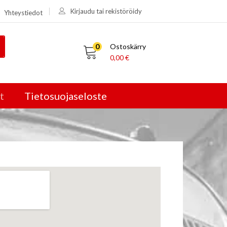
Kirjaudu tai rekistöröidy
Yhteystiedot
0
Ostoskärry
0,00
€
t
Tietosuojaseloste