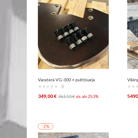
Varaterä VG-300 + pulttisarja
Viki
0
349,00
€
5490
363,10
€
sis. alv 25,5%
-2%