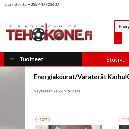
+358 447703607
Ota yhteyttä:
Tuotteet
Etusivu
Energiakourat/Varaterät Karhu
Näytetään kaikki 9 tulosta
-10%
-11