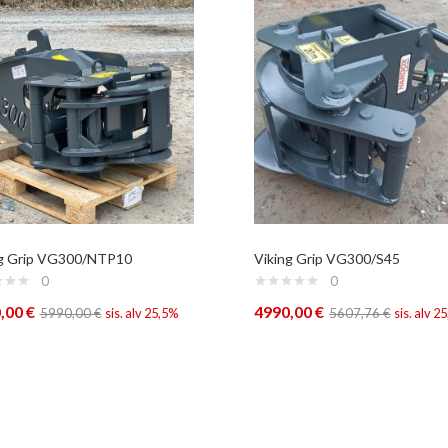
ng Grip VG300/NTP10
Viking Grip VG300/S45
0
0
,00
€
4990,00
€
5990,00
€
sis. alv 25,5%
5607,76
€
sis. alv 2