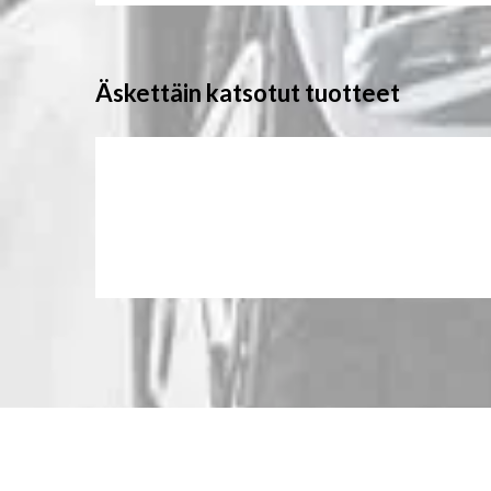
Äskettäin katsotut tuotteet