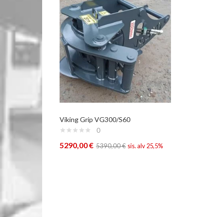
Viking Grip VG300/S60
0
5290,00
€
5390,00
€
sis. alv 25,5%