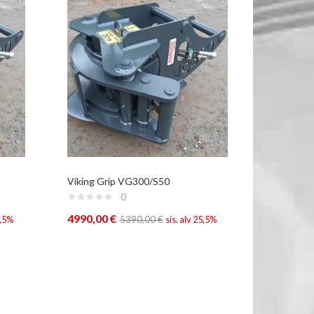
Viking Grip VG300/S50
0
4990,00
€
5,5%
5390,00
€
sis. alv 25,5%