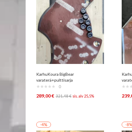
KarhuKoura BigBear
Karh
varaterä+pulttisarja
varat
0
289,00
€
239,
321,48
€
sis. alv 25,5%
-4%
-8