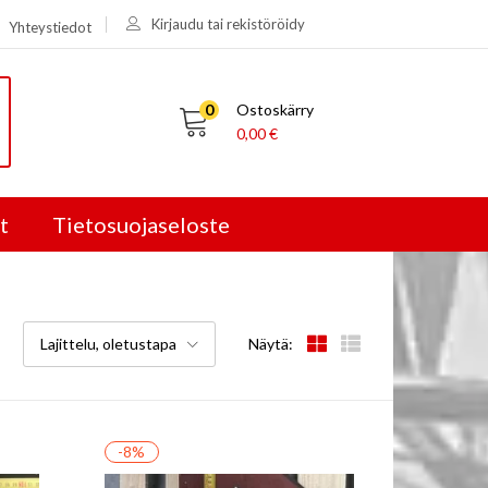
Kirjaudu tai rekistöröidy
Yhteystiedot
0
Ostoskärry
0,00
€
t
Tietosuojaseloste
Lajittelu, oletustapa
Näytä:
-8%