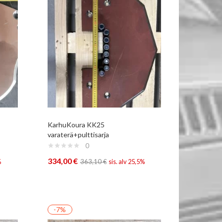
KarhuKoura KK25
varaterä+pulttisarja
0
334,00
€
%
363,10
€
sis. alv 25,5%
-7%