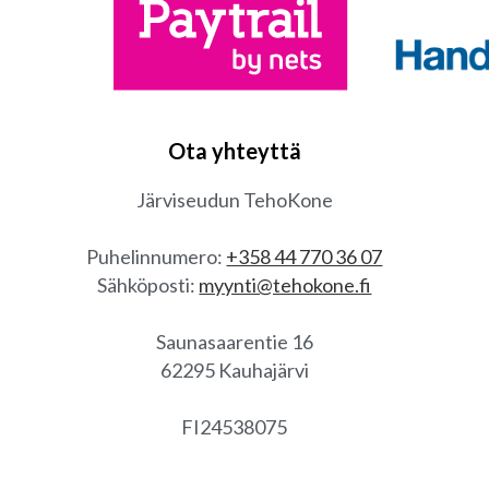
Ota yhteyttä
Järviseudun TehoKone
Puhelinnumero:
+358 44 770 36 07
Sähköposti:
myynti@tehokone.fi
Saunasaarentie 16
62295 Kauhajärvi
FI24538075