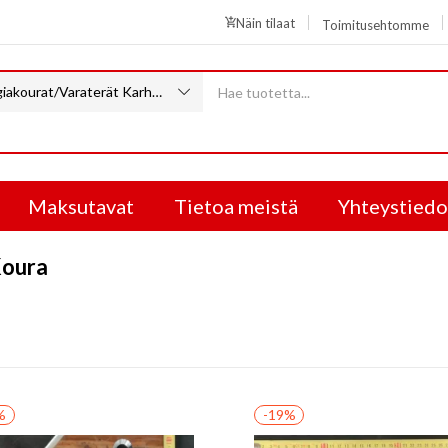
Näin tilaat
Toimitusehtomme
Energiakourat/Varaterät KarhuKoura (9)
Maksutavat
Tietoa meistä
Yhteystiedo
Koura
%
-19%