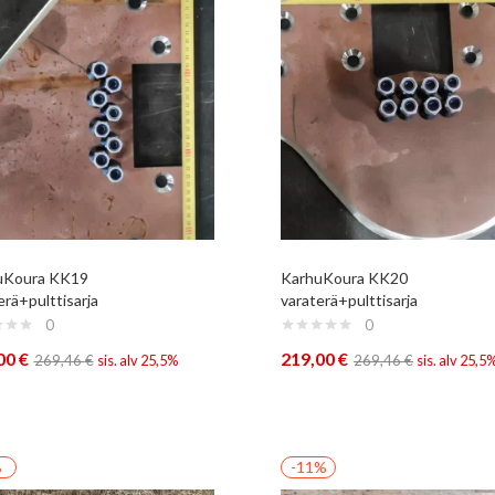
uKoura KK19
KarhuKoura KK20
erä+pulttisarja
varaterä+pulttisarja
0
0
00
€
219,00
€
269,46
€
sis. alv 25,5%
269,46
€
sis. alv 25,5
%
-11%