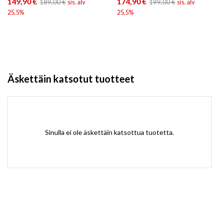
149,90
€
174,90
€
189,00
€
sis. alv
199,00
€
sis. alv
25,5%
25,5%
Äskettäin katsotut tuotteet
Sinulla ei ole äskettäin katsottua tuotetta.