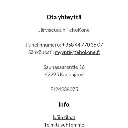
Ota yhteyttä
Järviseudun TehoKone
Puhelinnumero:
+358 44 770 36 07
Sähköposti:
myynti@tehokone.fi
Saunasaarentie 16
62295 Kauhajärvi
FI24538075
Info
Näin tilaat
Toimitusehtomme