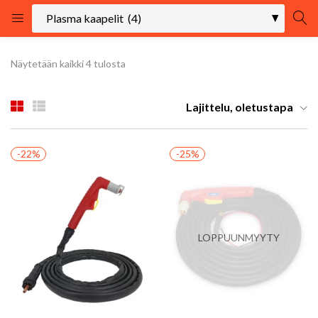
KIRJAUDU
REKISTÖRÖIDY
Näytetään kaikki 4 tulosta
Kirjaudu sisään käyttäjätunnuksella ja salasanalla.
Lajittelu, oletustapa
-22%
-25%
Muista minut
LOPPUUNMYYTY
Kirjaudu
Uhditko salasanasi?