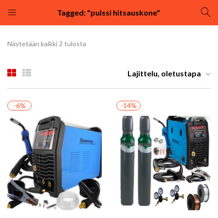
Tagged: "pulssi hitsauskone"
KIRJAUDU
REKISTÖRÖIDY
Näytetään kaikki 2 tulosta
Kirjaudu sisään käyttäjätunnuksella ja salasanalla.
Lajittelu, oletustapa
-6%
-14%
Muista minut
Kirjaudu
Uhditko salasanasi?