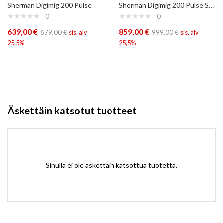
Sherman Digimig 200 Pulse
Sherman Digimig 200 Pulse Setti
0
0
639,00
€
859,00
€
679,00
€
sis. alv
999,00
€
sis. alv
25,5%
25,5%
Äskettäin katsotut tuotteet
Sinulla ei ole äskettäin katsottua tuotetta.