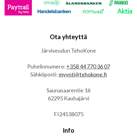
Ota yhteyttä
Järviseudun TehoKone
Puhelinnumero:
+358 44 770 36 07
Sähköposti:
myynti@tehokone.fi
Saunasaarentie 16
62295 Kauhajärvi
FI24538075
Info