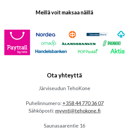
Meillä voit maksaa näillä
Ota yhteyttä
Järviseudun TehoKone
Puhelinnumero:
+358 44 770 36 07
Sähköposti:
myynti@tehokone.fi
Saunasaarentie 16