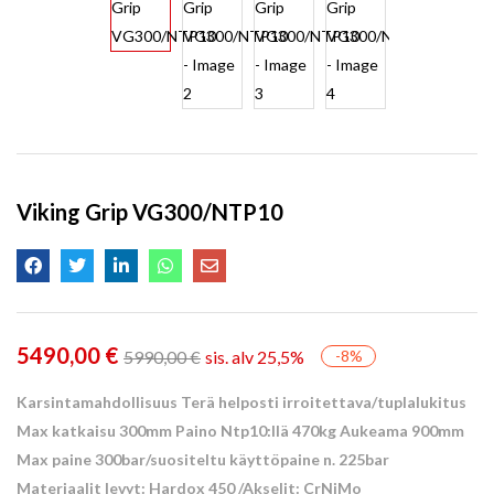
Viking Grip VG300/NTP10
5490,00
€
5990,00
€
sis. alv 25,5%
-8%
Karsintamahdollisuus
Terä helposti irroitettava/tuplalukitus
Max katkaisu 300mm
Paino Ntp10:llä 470kg
Aukeama 900mm
Max paine 300bar/suositeltu käyttöpaine n. 225bar
Materiaalit levyt: Hardox 450 /Akselit: CrNiMo