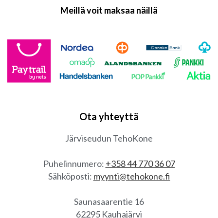
Meillä voit maksaa näillä
Ota yhteyttä
Järviseudun TehoKone
Puhelinnumero:
+358 44 770 36 07
Sähköposti:
myynti@tehokone.fi
Saunasaarentie 16
62295 Kauhajärvi