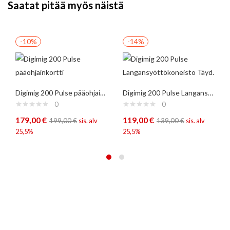
Saatat pitää myös näistä
-10%
-14%
Digimig 200 Pulse pääohjainkortti
Digimig 200 Pulse Langansyöttökoneisto Täyd.
0
0
179,00
€
119,00
€
199,00
€
sis. alv
139,00
€
sis. alv
25,5%
25,5%