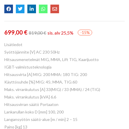
699,00
€
819,00
€
sis. alv 25,5%
-15%
Lisätiedot
Syöttöjännite [V] AC 230 50Hz
Hitsausmenetelmät MIG, MMA, Lift TIG, Kaarijuotto
IGBT-valmistusteknologia
Hitsausvirta [A] MIG: 200 MMA: 180 TIG: 200
Käyttösuhde [%] MIG: 45; MMA, TIG:60
Maks. virrankulutus [A] 33(MIG) / 33 (MMA) / 24 (TIG)
Maks. virrankulutus [kVA] 6.6
Hitsausvirran säätö Portaaton
Lankarullan koko D [mm] 100, 200
Langansyötön säätö-alue [m / min] 2 – 15
Paino [kg] 13