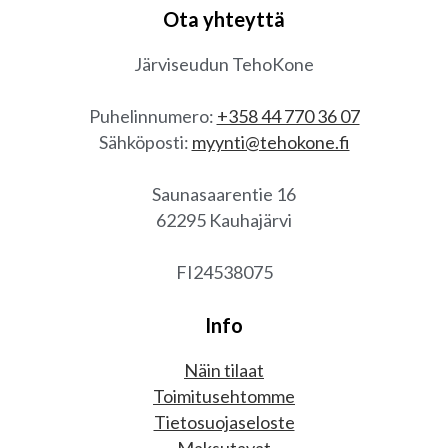
Ota yhteyttä
Järviseudun TehoKone
Puhelinnumero:
+358 44 770 36 07
Sähköposti:
myynti@tehokone.fi
Saunasaarentie 16
62295 Kauhajärvi
FI24538075
Info
Näin tilaat
Toimitusehtomme
Tietosuojaseloste
Maksutavat