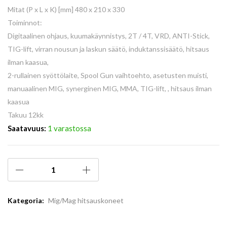
Mitat (P x L x K) [mm] 480 x 210 x 330
Toiminnot:
Digitaalinen ohjaus, kuumakäynnistys, 2T / 4T, VRD, ANTI-Stick,
TIG-lift, virran nousun ja laskun säätö, induktanssisäätö, hitsaus
ilman kaasua,
2-rullainen syöttölaite, Spool Gun vaihtoehto, asetusten muisti,
manuaalinen MIG, synerginen MIG, MMA, TIG-lift, , hitsaus ilman
kaasua
Takuu 12kk
Saatavuus:
1 varastossa
Kategoria:
Mig/Mag hitsauskoneet