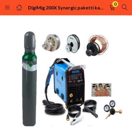
0
DigiMig 200X Synergic paketti kaasupullo, langat rst, fe, täytelanka ym.
KIRJAUDU
REKISTÖRÖIDY
Kirjaudu sisään käyttäjätunnuksella ja salasanalla.
Muista minut
Kirjaudu
Uhditko salasanasi?