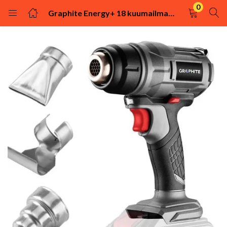
0
Graphite Energy+ 18 kuumailmapuhallin
KIRJAUDU
REKISTÖRÖIDY
Kirjaudu sisään käyttäjätunnuksella ja salasanalla.
Muista minut
Kirjaudu
Uhditko salasanasi?