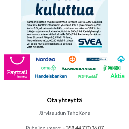
Ota yhteyttä
Järviseudun TehoKone
Puhelinnumero:
+358 44 770 36 07