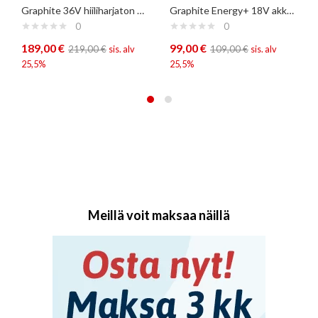
Graphite 36V hiiliharjaton moottorisaha
Graphite Energy+ 18V akku 6A
0
0
189,00
€
99,00
€
219,00
€
sis. alv
109,00
€
sis. alv
25,5%
25,5%
Meillä voit maksaa näillä