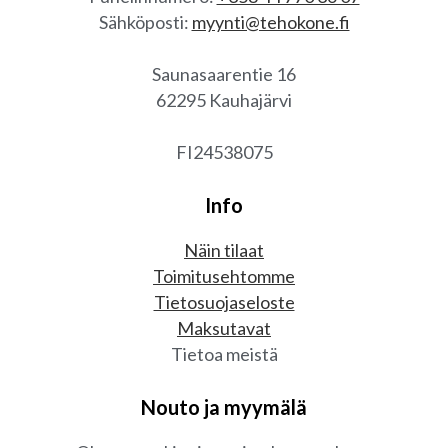
Sähköposti:
myynti@tehokone.fi
Saunasaarentie 16
62295 Kauhajärvi
FI24538075
Info
Näin tilaat
Toimitusehtomme
Tietosuojaseloste
Maksutavat
Tietoa meistä
Nouto ja myymälä