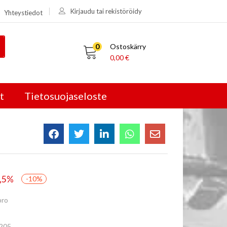
Kirjaudu tai rekistöröidy
Yhteystiedot
0
Ostoskärry
0,00
€
t
Tietosuojaseloste
5,5%
-10%
pro
 205