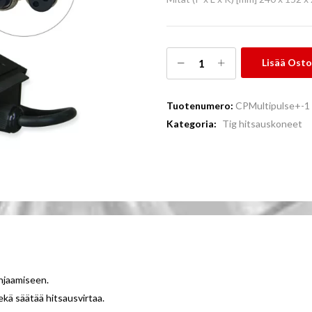
Lisää Osto
Tuotenumero:
CPMultipulse+-1
Kategoria:
Tig hitsauskoneet
hjaamiseen.
ekä säätää hitsausvirtaa.