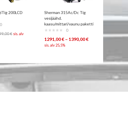
giTig 200LCD
Sherman 315Ac/Dc Tig
DigiTig 
vesijäähd.
kaasu/mittari/vaunu paketti
0
1690,00
0
99,00
€
sis. alv
alv 25,5%
1291,00
€
–
1390,00
€
sis. alv 25,5%