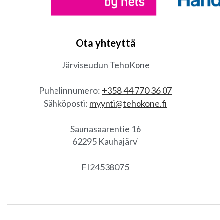
Ota yhteyttä
Järviseudun TehoKone
Puhelinnumero:
+358 44 770 36 07
Sähköposti:
myynti@tehokone.fi
Saunasaarentie 16
62295 Kauhajärvi
FI24538075