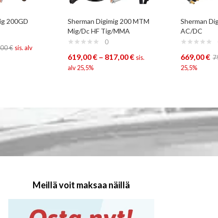
Tig 200GD
Sherman Digimig 200 MTM
Sherman Di
Mig/Dc HF Tig/MMA
AC/DC
0
,00
€
sis. alv
619,00
€
–
817,00
€
669,00
€
sis.
7
alv 25,5%
25,5%
Meillä voit maksaa näillä