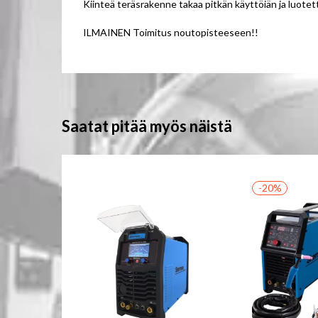
Kiinteä teräsrakenne takaa pitkän käyttöiän ja luote
ILMAINEN Toimitus noutopisteeseen!!
Saatat pitää myös näistä
-20%