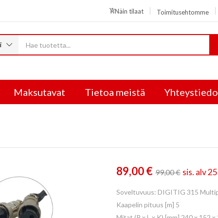
Näin tilaat
Toimitusehtomme
i
Maksutavat
Tietoa meistä
Yhteystiedo
89,00
€
sis. alv 2
99,00
€
Soveltuvuus: DIGITIG 315 Multi
Kaapelin pituus [m] 5
Mitat (P x L x K) [mm] 240 x 152 x