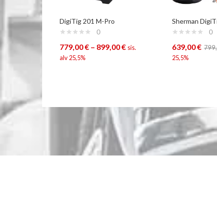
DigiTig 201 M-Pro
Sherman Digi
0
0
779,00
€
–
899,00
€
639,00
€
sis.
799
alv 25,5%
25,5%