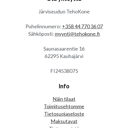
Järviseudun TehoKone
Puhelinnumero:
+358 44 770 36 07
Sähköposti:
myynti@tehokone.fi
Saunasaarentie 16
62295 Kauhajärvi
FI24538075
Info
Näin tilaat
Toimitusehtomme
Tietosuojaseloste
Maksutavat