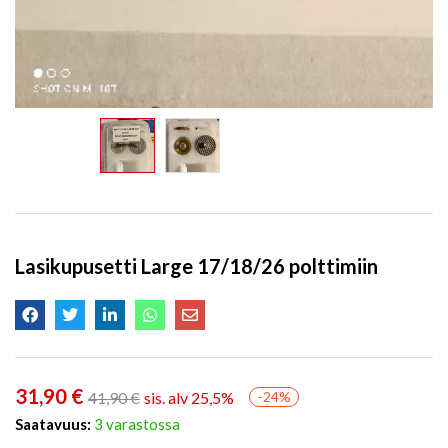
Lasikupusetti Large 17/18/26 polttimiin
31,90
€
41,90
€
sis. alv 25,5%
-24%
Saatavuus:
3 varastossa