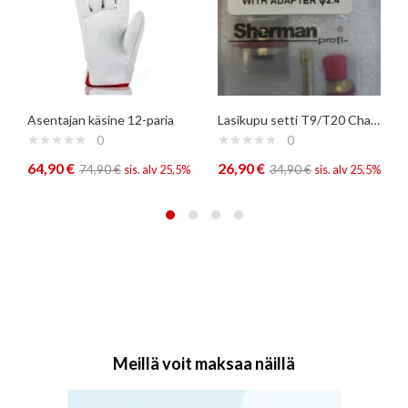
Asentajan käsine 12-paria
Lasikupu setti T9/T20 Champagne
0
0
64,90
€
26,90
€
74,90
€
sis. alv 25,5%
34,90
€
sis. alv 25,5%
Meillä voit maksaa näillä