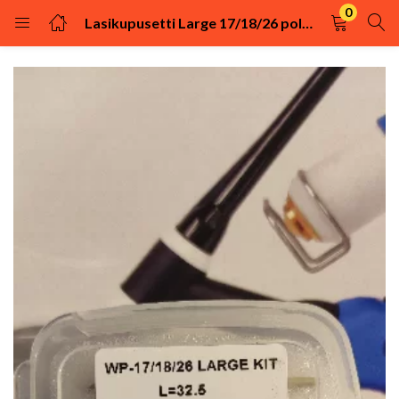
0
Lasikupusetti Large 17/18/26 polttimiin
KIRJAUDU
REKISTÖRÖIDY
Kirjaudu sisään käyttäjätunnuksella ja salasanalla.
Muista minut
Kirjaudu
Uhditko salasanasi?