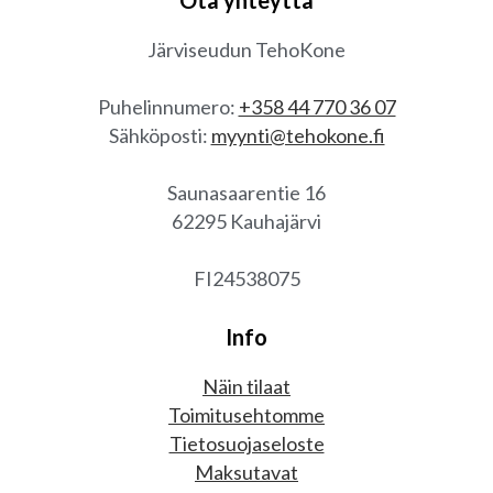
Ota yhteyttä
Järviseudun TehoKone
Puhelinnumero:
+358 44 770 36 07
Sähköposti:
myynti@tehokone.fi
Saunasaarentie 16
62295 Kauhajärvi
FI24538075
Info
Näin tilaat
Toimitusehtomme
Tietosuojaseloste
Maksutavat