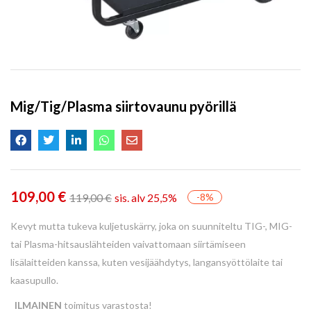
Mig/Tig/Plasma siirtovaunu pyörillä
109,00
€
119,00
€
sis. alv 25,5%
-8%
Kevyt mutta tukeva kuljetuskärry, joka on suunniteltu TIG-, MIG-
tai Plasma-hitsauslähteiden vaivattomaan siirtämiseen
lisälaitteiden kanssa, kuten vesijäähdytys, langansyöttölaite tai
kaasupullo.
ILMAINEN
toimitus varastosta!