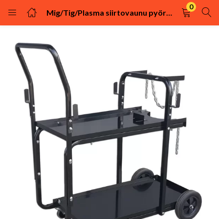
0
Mig/Tig/Plasma siirtovaunu pyörillä
KIRJAUDU
REKISTÖRÖIDY
Kirjaudu sisään käyttäjätunnuksella ja salasanalla.
Muista minut
Kirjaudu
Uhditko salasanasi?