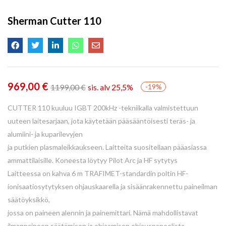
Sherman Cutter 110
969,00
€
1199,00
€
sis. alv 25,5%
-19%
CUTTER 110 kuuluu IGBT 200kHz -tekniikalla valmistettuun
uuteen laitesarjaan, jota käytetään pääsääntöisesti teräs- ja
alumiini- ja kuparilevyjen
ja putkien plasmaleikkaukseen. Laitteita suositellaan pääasiassa
ammattilaisille. Koneesta löytyy Pilot Arc ja HF sytytys
Laitteessa on kahva 6 m TRAFIMET-standardin poltin HF-
ionisaatiosytytyksen ohjauskaarella ja sisäänrakennettu paineilman
säätöyksikkö,
jossa on paineen alennin ja painemittari. Nämä mahdollistavat
ilmanpaineen säätämisen ja ohjaamisen ohjauspaneelista.