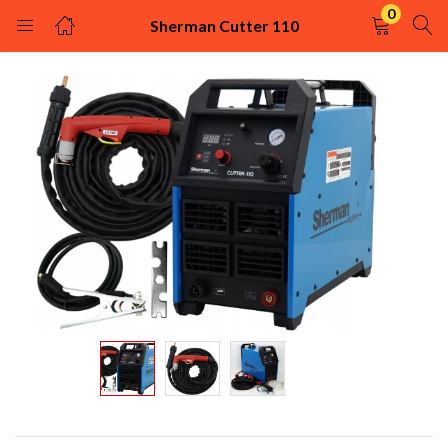
0
Sherman Cutter 110
KIRJAUDU
REKISTÖRÖIDY
Kirjaudu sisään käyttäjätunnuksella ja salasanalla.
Muista minut
Kirjaudu
Uhditko salasanasi?