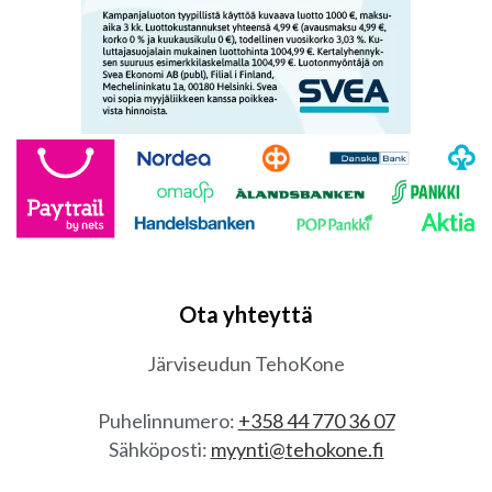
Ota yhteyttä
Järviseudun TehoKone
Puhelinnumero:
+358 44 770 36 07
Sähköposti:
myynti@tehokone.fi