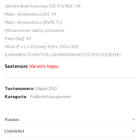
Jännite ilman kuormaa. [V]: 9 (VRD) / 54
Maks. virrankulutus [A]: 14
Maks. virrankulutus [kVA]: 9.2
Hitsausvirran säätö: portaaton
Paino [kg]: 14
Mitat (P x L x K) [mm]: 450 x 190 x 320
ILMAINEN TOIMITUS LÄHIMPÄÄN NOUTOPISTEESEEN!!
Saatavuus:
Varasto loppu
Tuotenumero:
Digiarc250
Kategoria:
Puikkohitsauskoneet
Kuvaus
Lisätiedot