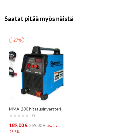
Saatat pitää myös näistä
-27%
MMA-200 hitsausinvertteri
0
189,00
€
259,00
€
sis. alv
25,5%