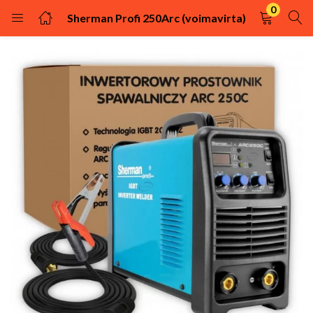
0
Sherman Profi 250Arc (voimavirta)
KIRJAUDU
REKISTÖRÖIDY
Kirjaudu sisään käyttäjätunnuksella ja salasanalla.
Muista minut
Kirjaudu
Uhditko salasanasi?