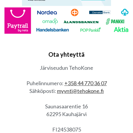
Ota yhteyttä
Järviseudun TehoKone
Puhelinnumero:
+358 44 770 36 07
Sähköposti:
myynti@tehokone.fi
Saunasaarentie 16
62295 Kauhajärvi
FI24538075