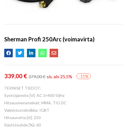
Sherman Profi 250Arc (voimavirta)
339,00
€
379,00
€
sis. alv 25,5%
-11%
TEKNISET TIEDOT:
Syöttöjännite [V]: AC 3×400 50Hz
Hitsausmenetelmät: MMA, TIG DC
Valmistustekniikka: IGBT
Hitsausvirta [A]: 250
Käyttösuhde [%]: 60