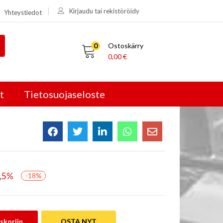
Kirjaudu tai rekistöröidy
Yhteystiedot
0
Ostoskärry
0,00
€
t
Tietosuojaseloste
5,5%
-18%
skoriin
OSTA NYT