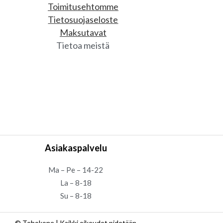
Toimitusehtomme
Tietosuojaseloste
Maksutavat
Tietoa meistä
Asiakaspalvelu
Ma – Pe – 14-22
La – 8-18
Su – 8-18
© Tehokone | Kaikki oikeudet pidetään