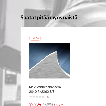
Saatat pitää myös näistä
-20%
M42-vannesahanterä
20×0.9×2360 5/8
0
39,90
€
49,90
€
sis. alv