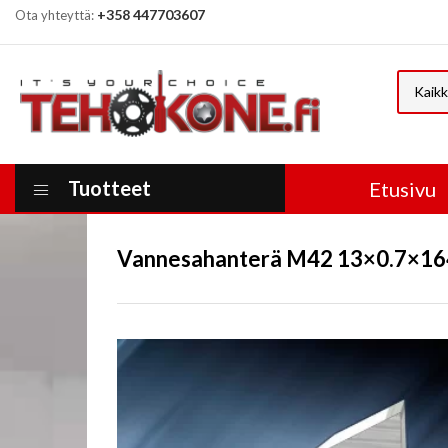
+358 447703607
Ota yhteyttä:
Kaikk
Tuotteet
Etusivu
Vannesahanterä M42 13×0.7×16