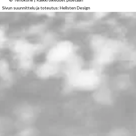
Sivun suunnittelu ja toteutus: Hellsten Design