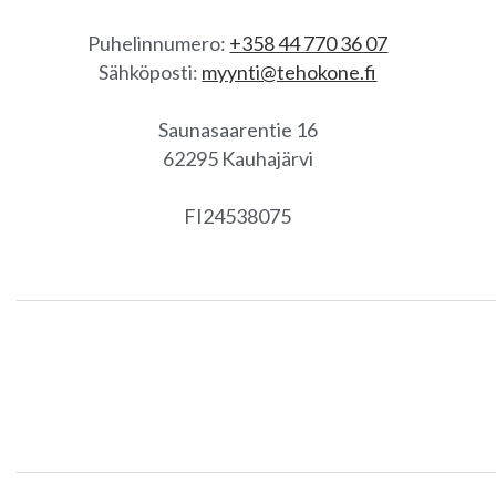
Puhelinnumero:
+358 44 770 36 07
Sähköposti:
myynti@tehokone.fi
Saunasaarentie 16
62295 Kauhajärvi
FI24538075