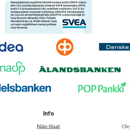
Info
Näin tilaat
Ole