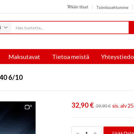
Näin tilaat
Toimitusehtomme
i
Maksutavat
Tietoa meistä
Yhteystiedo
40 6/10
32,90
€
sis. alv 2
39,90
€
Lisää Osto