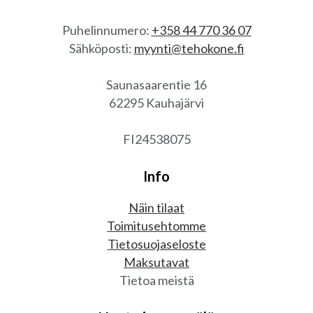
Puhelinnumero:
+358 44 770 36 07
Sähköposti:
myynti@tehokone.fi
Saunasaarentie 16
62295 Kauhajärvi
FI24538075
Info
Näin tilaat
Toimitusehtomme
Tietosuojaseloste
Maksutavat
Tietoa meistä