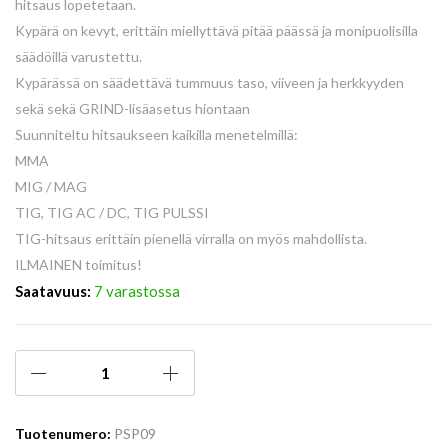
hitsaus lopetetaan.
Kypärä on kevyt, erittäin miellyttävä pitää päässä ja monipuolisilla
säädöillä varustettu.
Kypärässä on säädettävä tummuus taso, viiveen ja herkkyyden
sekä sekä GRIND-lisäasetus hiontaan
Suunniteltu hitsaukseen kaikilla menetelmillä:
MMA
MIG / MAG
TIG, TIG AC / DC, TIG PULSSI
TIG-hitsaus erittäin pienellä virralla on myös mahdollista.
ILMAINEN toimitus!
Saatavuus:
7 varastossa
Tuotenumero:
PSP09