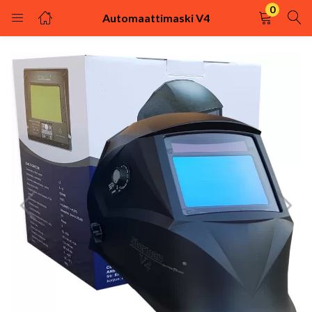
0
Automaattimaski V4
KIRJAUDU
REKISTÖRÖIDY
Kirjaudu sisään käyttäjätunnuksella ja salasanalla.
Muista minut
Kirjaudu
Uhditko salasanasi?