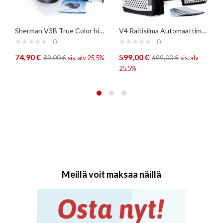
Sherman V3B True Color hitsauskypärä
V4 Raitisilma Automaattimaski
0
0
74,90
€
599,00
€
89,00
€
sis. alv 25,5%
699,00
€
sis. alv
25,5%
Meillä voit maksaa näillä