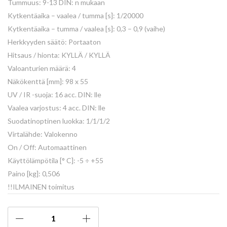
Tummuus: 9-13 DIN: n mukaan
Kytkentäaika – vaalea / tumma [s]: 1/20000
Kytkentäaika – tumma / vaalea [s]: 0,3 – 0,9 (vaihe)
Herkkyyden säätö: Portaaton
Hitsaus / hionta: KYLLÄ / KYLLÄ
Valoanturien määrä: 4
Näkökenttä [mm]: 98 x 55
UV / IR -suoja: 16 acc. DIN: lle
Vaalea varjostus: 4 acc. DIN: lle
Suodatinoptinen luokka: 1/1/1/2
Virtalähde: Valokenno
On / Off: Automaattinen
Käyttölämpötila [° C]: -5 ÷ +55
Paino [kg]: 0,506
!!ILMAINEN toimitus