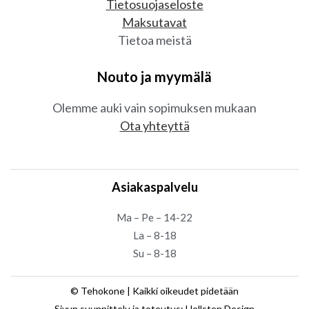
Tietosuojaseloste
Maksutavat
Tietoa meistä
Nouto ja myymälä
Olemme auki vain sopimuksen mukaan
Ota yhteyttä
Asiakaspalvelu
Ma – Pe – 14-22
La – 8-18
Su – 8-18
© Tehokone | Kaikki oikeudet pidetään
Sivun suunnittelu ja toteutus: Hellsten Design