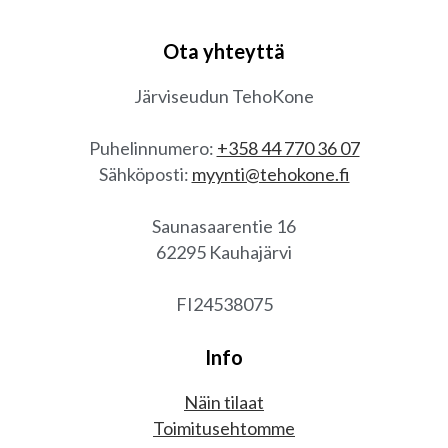
Ota yhteyttä
Järviseudun TehoKone
Puhelinnumero:
+358 44 770 36 07
Sähköposti:
myynti@tehokone.fi
Saunasaarentie 16
62295 Kauhajärvi
FI24538075
Info
Näin tilaat
Toimitusehtomme