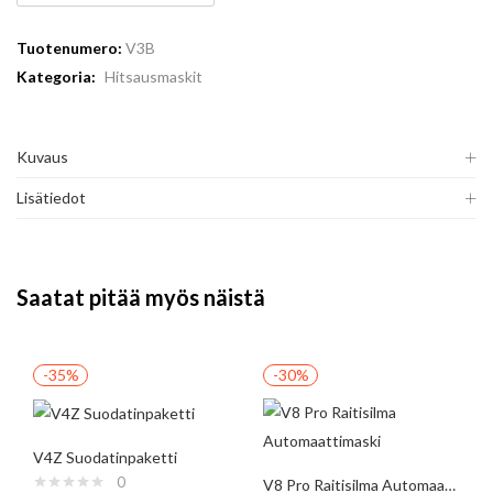
Tuotenumero:
V3B
Kategoria:
Hitsausmaskit
Kuvaus
Lisätiedot
Saatat pitää myös näistä
-35%
-30%
V4Z Suodatinpaketti
0
V8 Pro Raitisilma Automaattimaski