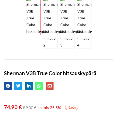
Sherman V3B True Color hitsauskypärä
74,90
€
89,00
€
sis. alv 25,5%
-16%