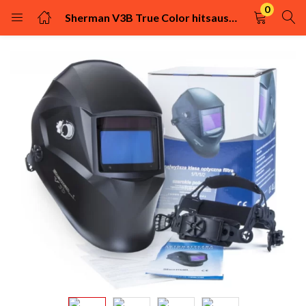
0
Sherman V3B True Color hitsauskypärä
KIRJAUDU
REKISTÖRÖIDY
Kirjaudu sisään käyttäjätunnuksella ja salasanalla.
Muista minut
Kirjaudu
Uhditko salasanasi?